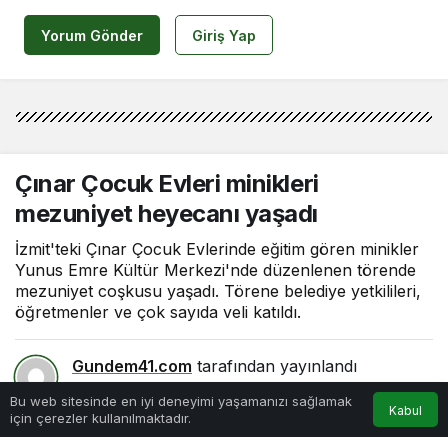
Yorum Gönder
Giriş Yap
Çınar Çocuk Evleri minikleri
mezuniyet heyecanı yaşadı
İzmit'teki Çınar Çocuk Evlerinde eğitim gören minikler
Yunus Emre Kültür Merkezi'nde düzenlenen törende
mezuniyet coşkusu yaşadı. Törene belediye yetkilileri,
öğretmenler ve çok sayıda veli katıldı.
Gundem41.com
tarafından yayınlandı
20 Haziran 2026, 21:02
yayınlandı
0
Bu web sitesinde en iyi deneyimi yaşamanızı sağlamak
5
Kabul
için çerezler kullanılmaktadır.
Anasayfa
Hesabım
Bildirimler