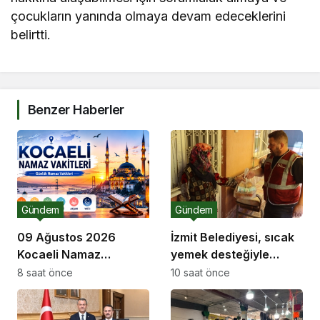
çocukların yanında olmaya devam edeceklerini
belirtti.
Benzer Haberler
Gündem
Gündem
09 Ağustos 2026
İzmit Belediyesi, sıcak
Kocaeli Namaz
yemek desteğiyle
Vakitleri
dayanışmayı
8 saat önce
10 saat önce
güçlendiriyor