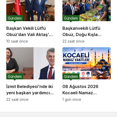
Gündem
Gündem
Başkan Vekili Lütfü
Başkanvekili Lütfü
Obuz’dan Vali Aktaş’a
Obuz, Doğu Kışla
ziyaret
Pazarı’nı ziyaret etti
10 saat önce
22 saat önce
Gündem
Gündem
İzmit Belediyesi’nde iki
08 Ağustos 2026
yeni başkan yardımcısı
Kocaeli Namaz
göreve başladı
Vakitleri
22 saat önce
1 gün önce