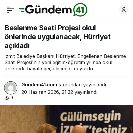
Çınar Çocuk Evleri
0
Paylaş
minikleri mezuniyet
Beslenme Saati Projesi okul
önlerinde uygulanacak, Hürriyet
heyecanı yaşadı
açıkladı
İzmit Belediye Başkanı Hürriyet, Engellenen Beslenme
Saati Projesi'nin yeni eğitim-öğretim yılında okul
önlerinde hayata geçirileceğini duyurdu.
Gundem41.com
tarafından yayınlandı
20 Haziran 2026, 21:32
yayınlandı
9