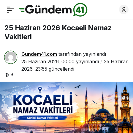
24 Haziran 2026
0
Paylaş
Kocaeli Namaz
25 Haziran 2026 Kocaeli Namaz
Vakitleri
Vakitleri
Gundem41.com
tarafından yayınlandı
25 Haziran 2026, 00:00
yayınlandı
25 Haziran
2026, 23:55
güncellendi
9