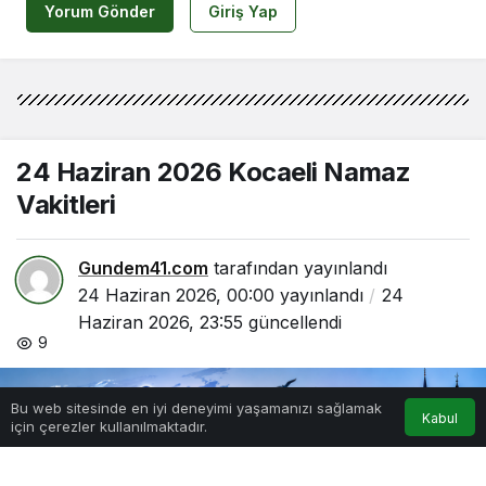
Yorum Gönder
Giriş Yap
24 Haziran 2026 Kocaeli Namaz
Vakitleri
Gundem41.com
tarafından yayınlandı
24 Haziran 2026, 00:00
yayınlandı
24
Haziran 2026, 23:55
güncellendi
9
0
Bu web sitesinde en iyi deneyimi yaşamanızı sağlamak
Kabul
için çerezler kullanılmaktadır.
Anasayfa
Hesabım
Bildirimler