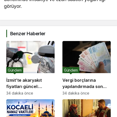
görüyor.
Benzer Haberler
Gündem
Gündem
İzmit’te akaryakıt
Vergi borçlarına
fiyatları güncel:
yapılandırmada son
Benzin, motorin ve LPG
başvuru: süre 31
34 dakika önce
34 dakika önce
Ağustos’ta doluyor