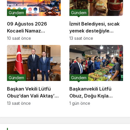
Gündem
Gündem
09 Ağustos 2026
İzmit Belediyesi, sıcak
Kocaeli Namaz
yemek desteğiyle
Vakitleri
dayanışmayı
10 saat önce
13 saat önce
güçlendiriyor
Gündem
Gündem
Başkan Vekili Lütfü
Başkanvekili Lütfü
Obuz’dan Vali Aktaş’a
Obuz, Doğu Kışla
ziyaret
Pazarı’nı ziyaret etti
13 saat önce
1 gün önce