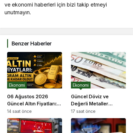
ve ekonomi haberleri için bizi takip etmeyi
unutmayın.
Benzer Haberler
Ekonomi
Ekonomi
06 Ağustos 2026
Güncel Döviz ve
Güncel Altın Fiyatları:
Değerli Metaller
Gram Altın Ne Kadar
Fiyatları – 4 Ağustos
14 saat önce
17 saat önce
Oldu?
2026