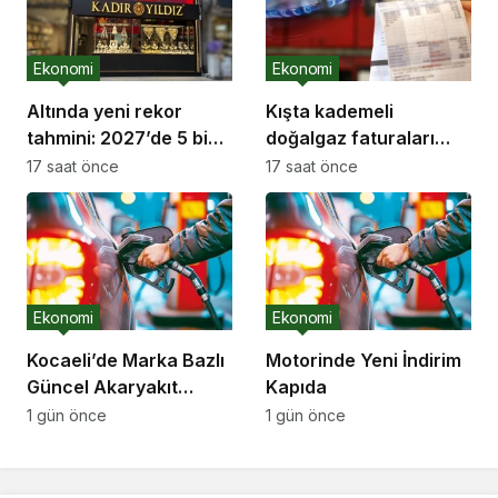
Ekonomi
Ekonomi
Altında yeni rekor
Kışta kademeli
tahmini: 2027’de 5 bin
doğalgaz faturaları
dolar
milyonları etkileyebilir
17 saat önce
17 saat önce
Ekonomi
Ekonomi
Kocaeli’de Marka Bazlı
Motorinde Yeni İndirim
Güncel Akaryakıt
Kapıda
Fiyatları
1 gün önce
1 gün önce