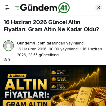
15 Haziran 2026
0
Paylaş
Güncel Altın Fiyatları:
16 Haziran 2026 Güncel Altın
Fiyatları: Gram Altın Ne Kadar Oldu?
Gram Altın Ne Kadar
Gundem41.com
tarafından yayınlandı
Oldu?
16 Haziran 2026, 00:00
yayınlandı
16 Haziran
2026, 23:55
güncellendi
9