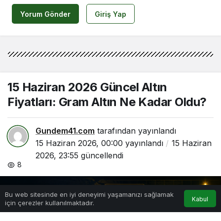
Yorum Gönder
Giriş Yap
15 Haziran 2026 Güncel Altın
Fiyatları: Gram Altın Ne Kadar Oldu?
Gundem41.com
tarafından yayınlandı
15 Haziran 2026, 00:00
yayınlandı
15 Haziran
2026, 23:55
güncellendi
8
0
Bu web sitesinde en iyi deneyimi yaşamanızı sağlamak
Kabul
için çerezler kullanılmaktadır.
Anasayfa
Hesabım
Bildirimler