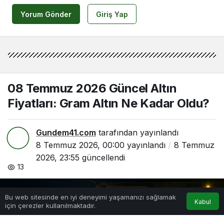
Yorum Gönder
Giriş Yap
08 Temmuz 2026 Güncel Altın
Fiyatları: Gram Altın Ne Kadar Oldu?
Gundem41.com
tarafından yayınlandı
8 Temmuz 2026, 00:00
yayınlandı
8 Temmuz
2026, 23:55
güncellendi
13
0
Bu web sitesinde en iyi deneyimi yaşamanızı sağlamak
Kabul
için çerezler kullanılmaktadır.
Anasayfa
Hesabım
Bildirimler