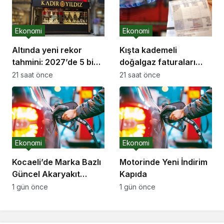
Ekonomi
Ekonomi
Altında yeni rekor
Kışta kademeli
tahmini: 2027’de 5 bin
doğalgaz faturaları
dolar
milyonları etkileyebilir
21 saat önce
21 saat önce
Ekonomi
Ekonomi
Kocaeli’de Marka Bazlı
Motorinde Yeni İndirim
Güncel Akaryakıt
Kapıda
Fiyatları
1 gün önce
1 gün önce