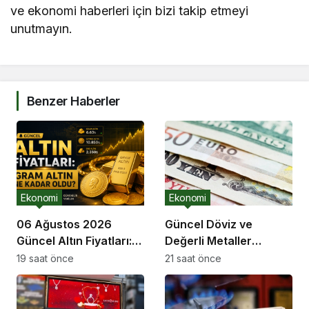
ve ekonomi haberleri için bizi takip etmeyi
unutmayın.
Benzer Haberler
Ekonomi
Ekonomi
06 Ağustos 2026
Güncel Döviz ve
Güncel Altın Fiyatları:
Değerli Metaller
Gram Altın Ne Kadar
Fiyatları – 4 Ağustos
19 saat önce
21 saat önce
Oldu?
2026