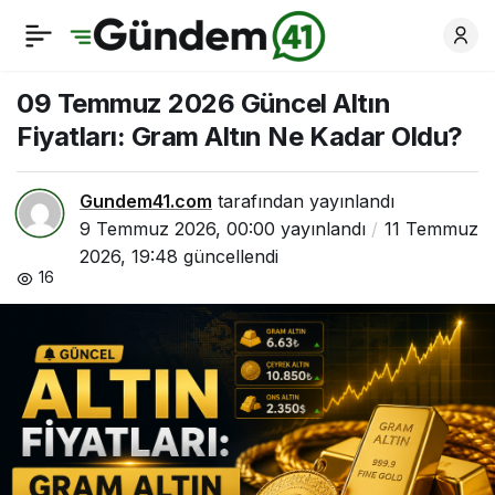
08 Temmuz 2026
0
Paylaş
Güncel Altın Fiyatları:
09 Temmuz 2026 Güncel Altın
Fiyatları: Gram Altın Ne Kadar Oldu?
Gram Altın Ne Kadar
Gundem41.com
tarafından yayınlandı
Oldu?
9 Temmuz 2026, 00:00
yayınlandı
11 Temmuz
2026, 19:48
güncellendi
16