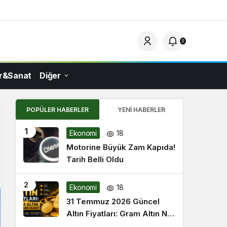
0
ür&Sanat
Diğer
POPÜLER HABERLER
YENI HABERLER
1
Ekonomi
18
Motorine Büyük Zam Kapıda!
Tarih Belli Oldu
2
Ekonomi
18
31 Temmuz 2026 Güncel
Altın Fiyatları: Gram Altın Ne
Kadar Oldu?