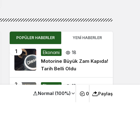
POPÜLER HABERLER
YENI HABERLER
1
Ekonomi
18
Motorine Büyük Zam Kapıda!
Tarih Belli Oldu
2
Ekonomi
18
Normal (100%)
0
Paylaş
31 Temmuz 2026 Güncel
Altın Fiyatları: Gram Altın Ne
Kadar Oldu?
3
Ekonomi
18
Altında kar realizasyonu
baskısı sürüyor: Gram altın 6