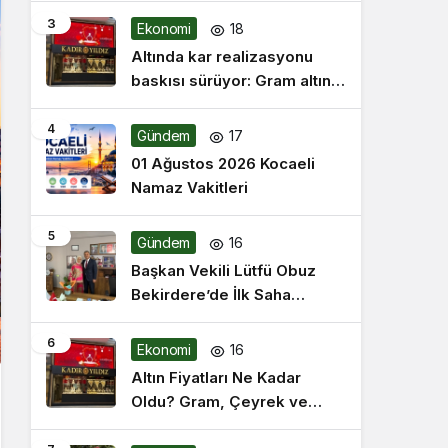
3
Ekonomi
18
Altında kar realizasyonu
baskısı sürüyor: Gram altın 6
bin 228 liradan satılıyor
4
Gündem
17
01 Ağustos 2026 Kocaeli
Namaz Vakitleri
5
Gündem
16
Başkan Vekili Lütfü Obuz
Bekirdere’de İlk Saha
Mesaisine Başladı
6
Ekonomi
16
Altın Fiyatları Ne Kadar
Oldu? Gram, Çeyrek ve
Cumhuriyet TL