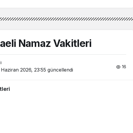
eli Namaz Vakitleri
ı
16
 Haziran 2026, 23:55
güncellendi
leri