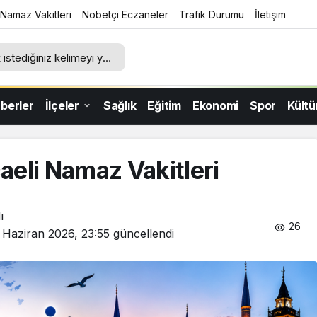
Namaz Vakitleri
Nöbetçi Eczaneler
Trafik Durumu
İletişim
aberler
İlçeler
Sağlık
Eğitim
Ekonomi
Spor
Kült
eli Namaz Vakitleri
ı
26
 Haziran 2026, 23:55
güncellendi