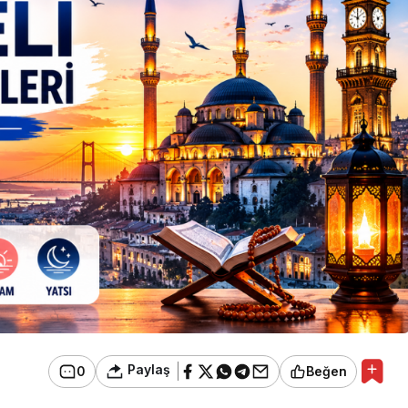
Paylaş
0
Beğen