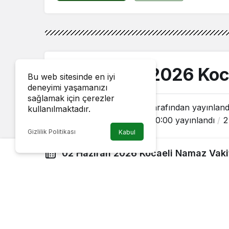
02 Haziran 2026 Koca
Bu web sitesinde en iyi
deneyimi yaşamanızı
sağlamak için çerezler
Gundem41.com
tarafından yayınland
kullanılmaktadır.
2 Haziran 2026, 00:00
yayınlandı
2
Gizlilik Politikası
Kabul
02 Haziran 2026 Kocaeli Namaz Vakit