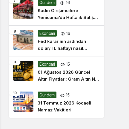
7
Gündem
16
Kadın Girişimcilere
Yenicuma’da Haftalık Satış
Fırsatı
8
Ekonomi
16
Fed kararının ardından
dolar/TL haftayı nasıl
tamamlıyor?
9
Ekonomi
15
01 Ağustos 2026 Güncel
Altın Fiyatları: Gram Altın Ne
Kadar Oldu?
10
Gündem
15
31 Temmuz 2026 Kocaeli
Namaz Vakitleri